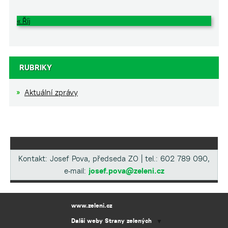
« Říj
RUBRIKY
Aktuální zprávy
Kontakt: Josef Pova, předseda ZO | tel.: 602 789 090,
e-mail:
josef.pova@zeleni.cz
www.zeleni.cz
Další weby Strany zelených
▼