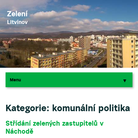
Zelení
Litvínov
Menu
▼
▼
Kategorie:
komunální politika
Střídání zelených zastupitelů v
Náchodě