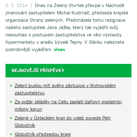
6. 5. 2014 |
Dnes na Zelený čtvrtek převzal v Náchodě
jmenování zastupitelem Michal Kudrnáč, předseda krajské
organizace Strany zelených. Předcházela tomu rezignace
našeho zastupitele Jana Ježka, který tak vyjádřil svůj
nesouhlas s postupem zastupitelstva ve věci výstavby
hypermarketu v areálu bývalé Tepny. V článku naleznete
podrobnější vyjádření.
více»
NEJNOVĚJŠÍ PŘÍSPĚVKY
Zelení budou mít svého zástupce v litvínovském
zastupitelstvu
Za požár skládky na Celiu zaplatí daňový poplatníci
miliony korun
Zelené v Ústeckém kraji do voleb povede Petr
Globočník
Globočník předsedou kraje