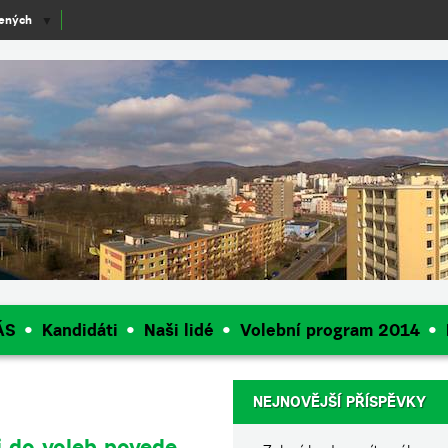
lených
▼
ÁS
Kandidáti
Naši lidé
Volební program 2014
NEJNOVĚJŠÍ PŘÍSPĚVKY
i do voleb povede