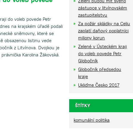
Zelení budou mít svého
zástupce v litvínovském
zastupitelstvu
aji do voleb povede Petr
Za požár skládky na Celiu
 dnes na krajském úřadě podali
zaplatí daňový poplatníci
lanecké sněmovny, které se
miliony korun
lně obsazenou listinu vede
Zelené v Ústeckém kraji
očník z Litvínova. Dvojkou je
do voleb povede Petr
právnička Karolina Žákovská.
Globočník
Globočník předsedou
kraje
Ukliďme Česko 2017
ŠTÍTKY
komunální politika