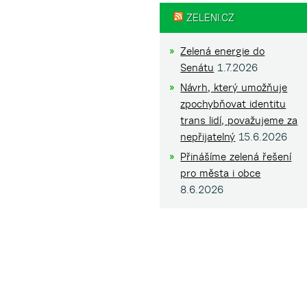
ZELENI.CZ
Zelená energie do
Senátu
1.7.2026
Návrh, který umožňuje
zpochybňovat identitu
trans lidí, považujeme za
nepřijatelný
15.6.2026
Přinášíme zelená řešení
pro města i obce
8.6.2026