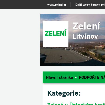
www.zeleni.cz
Další weby Strany ze
Zelení
Litvínov
Hlavní stránka
PODPOŘTE N
Kategorie:
Zelené v Ústeckém kraj