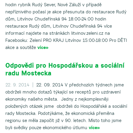
hodin rybník Rudý Sever, Nové Záluží v případě
nepříznivého počasí je akce přesunuta do restaurace Rudý
dům, Litvínov Chudeřínská 94 18:00-24:00 hodin
restaurace Rudý dům, Litvínov Chudeřínská 94 více
informací najdete na stránkách litvinov.zeleni.cz na
Facebooku: Zelení PRO KRAJ Litvínov 15:00-18:00 Pro DĚTI
akce a soutěže
více»
Odpovědi pro Hospodářskou a sociální
radu Mostecka
22. 9. 2014 |
22. 09. 2014 V předchozích týdnech jsme
obdrželi mnoho dotazů týkající se receptů pro uzdravení
ekonomiky našeho města. Jedny z nejkomplexněji
položených otázek jsme obdrželi do Hospodářské a sociální
rady Mostecka. Podotýkáme, že ekonomická přeměna
regionu se měla započít již v 90. letech. Místo toho jsme
byli svědky pouze ekonomického útlumu
více»