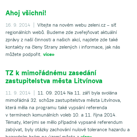
Ahoj všichni!
16. 9. 2014 |
Vítejte na novém webu zeleni.cz – síť
regionálních webů. Budeme zde zveřejňovat aktuální
zprávy z naší činnosti a našich akcí, najdete zde také
kontakty na členy Strany zelených i informace, jak nás
můžete podpořit.
více»
TZ k mimořádnému zasedání
zastupitelstva města Litvínova
11. 9. 2014 |
11. 09. 2014 Na 11. září byla svolána
mimořádná 32. schůze zastupitelstva města Litvínova,
která měla na programu také vypsání referenda
v termínech komunálních voleb 10. a 11. října 2014.
Tématy, kterými se mělo případné vypsané referendum
zabývat, byly otázky zachování nulové tolerance hazardu a
hazardním hrám na území města a
více»