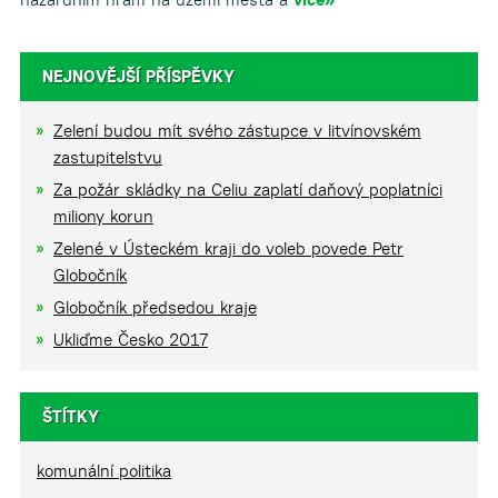
NEJNOVĚJŠÍ PŘÍSPĚVKY
Zelení budou mít svého zástupce v litvínovském
zastupitelstvu
Za požár skládky na Celiu zaplatí daňový poplatníci
miliony korun
Zelené v Ústeckém kraji do voleb povede Petr
Globočník
Globočník předsedou kraje
Ukliďme Česko 2017
ŠTÍTKY
komunální politika