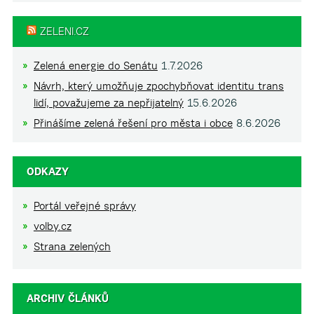
ZELENI.CZ
Zelená energie do Senátu
1.7.2026
Návrh, který umožňuje zpochybňovat identitu trans
lidí, považujeme za nepřijatelný
15.6.2026
Přinášíme zelená řešení pro města i obce
8.6.2026
ODKAZY
Portál veřejné správy
volby.cz
Strana zelených
ARCHIV ČLÁNKŮ