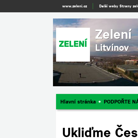
www.zeleni.cz
Další weby Strany ze
Zelení
Litvínov
Hlavní stránka
PODPOŘTE N
Ukliďme Čes