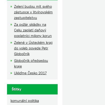
Zelení budou mít svého
zástupce v litvínovském
zastupitelstvu
Za požár skládky na
Celiu zaplatí daňový
poplatníci miliony korun
Zelené v Ústeckém kraji
do voleb povede Petr
Globočník
Globočník předsedou
kraje
Ukliďme Česko 2017
Štítky
komunální politika