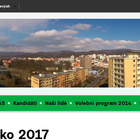
lených
▼
ÁS
Kandidáti
Naši lidé
Volební program 2014
ko 2017