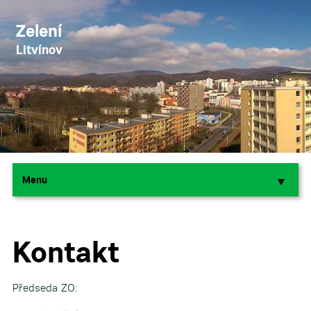
Zelení
Litvínov
Menu
▼
▼
Kontakt
Předseda ZO: