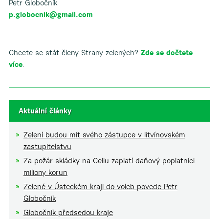
Petr Globočník
p.globocnik@gmail.com
Chcete se stát členy Strany zelených?
Zde se dočtete
více
.
Aktuální články
Zelení budou mít svého zástupce v litvínovském
zastupitelstvu
Za požár skládky na Celiu zaplatí daňový poplatníci
miliony korun
Zelené v Ústeckém kraji do voleb povede Petr
Globočník
Globočník předsedou kraje