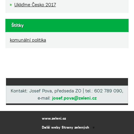
Ukliďme Česko 2017
Štítky
komunální politika
Kontakt: Josef Pova, předseda ZO | tel.: 602 789 090,
e-mail:
josef.pova@zeleni.cz
www.zeleni.cz
Další weby Strany zelených
▼