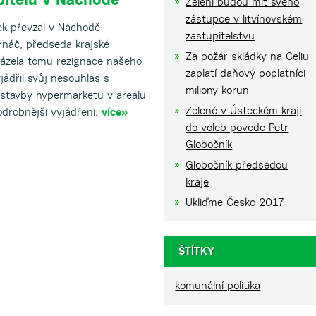
Zelení budou mít svého
zástupce v litvínovském
ek převzal v Náchodě
zastupitelstvu
rnáč, předseda krajské
Za požár skládky na Celiu
házela tomu rezignace našeho
zaplatí daňový poplatníci
jádřil svůj nesouhlas s
miliony korun
ýstavby hypermarketu v areálu
Zelené v Ústeckém kraji
odrobnější vyjádření.
více»
do voleb povede Petr
Globočník
Globočník předsedou
kraje
Ukliďme Česko 2017
ŠTÍTKY
komunální politika