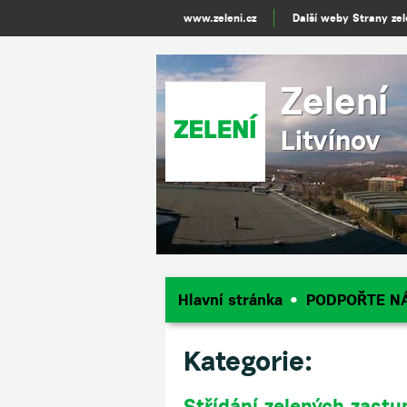
www.zeleni.cz
Další weby Strany ze
Zelení
Litvínov
Hlavní stránka
PODPOŘTE N
Kategorie:
Střídání zelených zastu