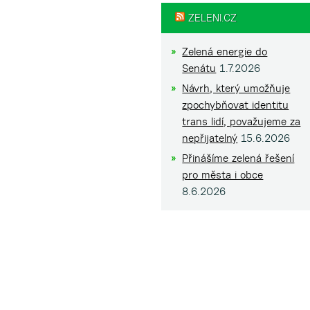
ZELENI.CZ
Zelená energie do
Senátu
1.7.2026
Návrh, který umožňuje
zpochybňovat identitu
trans lidí, považujeme za
nepřijatelný
15.6.2026
Přinášíme zelená řešení
pro města i obce
8.6.2026