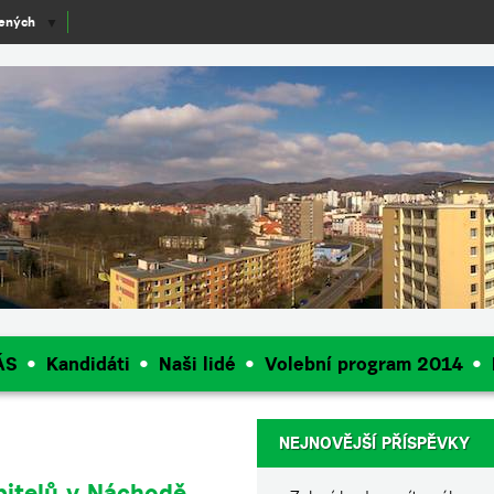
lených
▼
ÁS
Kandidáti
Naši lidé
Volební program 2014
NEJNOVĚJŠÍ PŘÍSPĚVKY
pitelů v Náchodě