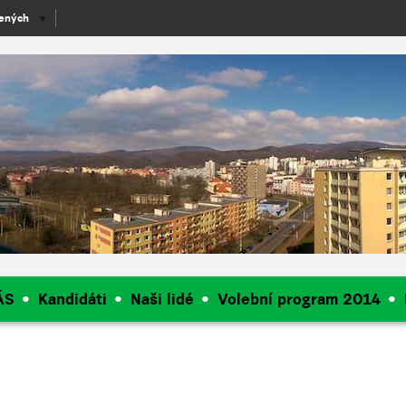
lených
▼
ÁS
Kandidáti
Naši lidé
Volební program 2014