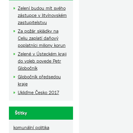
Zelení budou mít svého
zástupce v litvínovském
zastupitelstvu
Za požár skládky na
Celiu zaplatí daňový
poplatníci miliony korun
Zelené v Ústeckém kraji
do voleb povede Petr
Globočník
Globočník předsedou
kraje
Ukliďme Česko 2017
Štítky
komunální politika