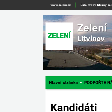
www.zeleni.cz
Další weby Strany ze
Zelení
Litvínov
Hlavní stránka
PODPOŘTE N
Kandidáti