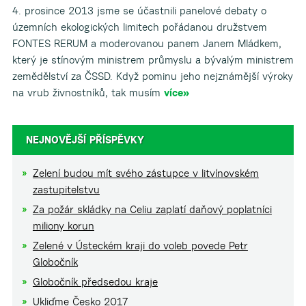
4. prosince 2013 jsme se účastnili panelové debaty o
územních ekologických limitech pořádanou družstvem
FONTES RERUM a moderovanou panem Janem Mládkem,
který je stínovým ministrem průmyslu a bývalým ministrem
zemědělství za ČSSD. Když pominu jeho nejznámější výroky
na vrub živnostníků, tak musím
více»
NEJNOVĚJŠÍ PŘÍSPĚVKY
Zelení budou mít svého zástupce v litvínovském
zastupitelstvu
Za požár skládky na Celiu zaplatí daňový poplatníci
miliony korun
Zelené v Ústeckém kraji do voleb povede Petr
Globočník
Globočník předsedou kraje
Ukliďme Česko 2017