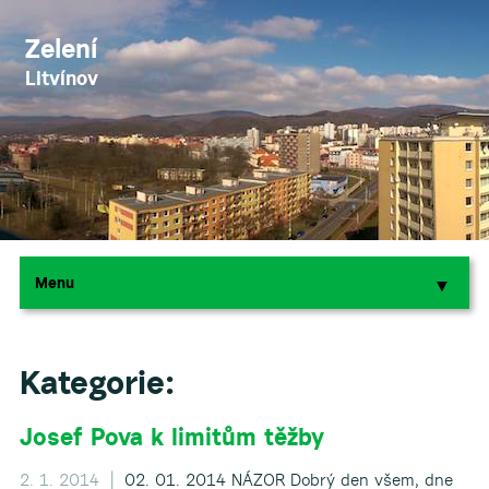
Zelení
Litvínov
Menu
▼
▼
Kategorie:
Josef Pova k limitům těžby
2. 1. 2014 |
02. 01. 2014 NÁZOR Dobrý den všem, dne