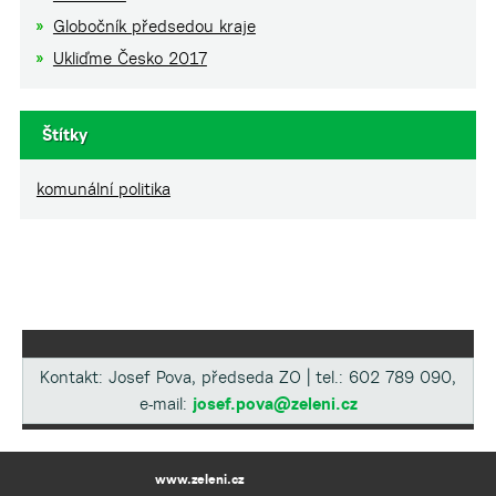
Globočník předsedou kraje
Ukliďme Česko 2017
Štítky
komunální politika
Kontakt: Josef Pova, předseda ZO | tel.: 602 789 090,
e-mail:
josef.pova@zeleni.cz
www.zeleni.cz