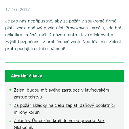
17. 10. 2017
Je pro nás nepřípustné, aby za požár v soukromé firmě
platili zcela daňový poplatníci. Provozovatel areálu, kde hoří
několikrát ročně, měl již dávno tento stav reflektovat a
zvýšit bezpečnost v problémové zóně. Neudělal nic. Zelení
proto podají trestní oznámení!
Aktuální články
Zelení budou mít svého zástupce v litvínovském
zastupitelstvu
Za požár skládky na Celiu zaplatí daňový poplatníci
miliony korun
Zelené v Ústeckém kraji do voleb povede Petr
Globočník