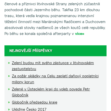
členové a příznivci litvínovské Strany zelených zúčastnili
pochodové části Jezerního běhu. Takřka 23 km dlouhou
trasu, která vedla krajinou poznamenanou intenzivní
těžební činností mezi Mariánskými Radčicemi a Duchcovem
absolvovali stovky nadšenců ze všech koutů celé republiky.
Po běhu se konala společná afterparty v
více»
NEJNOVĚJŠÍ PŘÍSPĚVKY
Zelení budou mít svého zástupce v litvínovském
zastupitelstvu
Za požár skládky na Celiu zaplatí daňový poplatníci
miliony korun
Zelené v Ústeckém kraji do voleb povede Petr
Globočník
Globočník předsedou kraje
Ukliďme Česko 2017