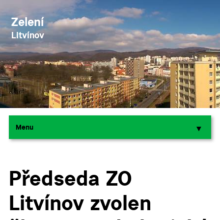
Zelení
Litvínov
Menu
▼
▼
Předseda ZO
Litvínov zvolen