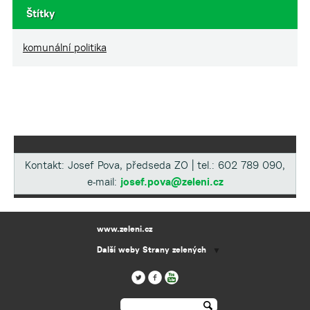
Štítky
komunální politika
Kontakt: Josef Pova, předseda ZO | tel.: 602 789 090,
e-mail:
josef.pova@zeleni.cz
www.zeleni.cz
Další weby Strany zelených
▼