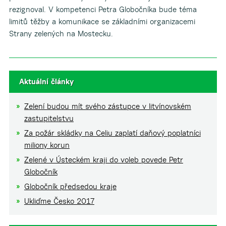
rezignoval. V kompetenci Petra Globočníka bude téma
limitů těžby a komunikace se základními organizacemi
Strany zelených na Mostecku.
Aktuální články
Zelení budou mít svého zástupce v litvínovském
zastupitelstvu
Za požár skládky na Celiu zaplatí daňový poplatníci
miliony korun
Zelené v Ústeckém kraji do voleb povede Petr
Globočník
Globočník předsedou kraje
Ukliďme Česko 2017