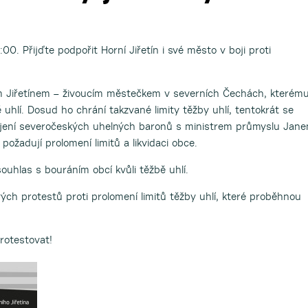
00. Přijďte podpořit Horní Jiřetín i své město v boji proti
m Jiřetínem – živoucím městečkem v severních Čechách, kterém
 uhlí. Dosud ho chrání takzvané limity těžby uhlí, tentokrát se
ojení severočeských uhelných baronů s ministrem průmyslu Jan
 požadují prolomení limitů a likvidaci obce.
ouhlas s bouráním obcí kvůli těžbě uhlí.
vých protestů proti prolomení limitů těžby uhlí, které proběhnou
rotestovat!