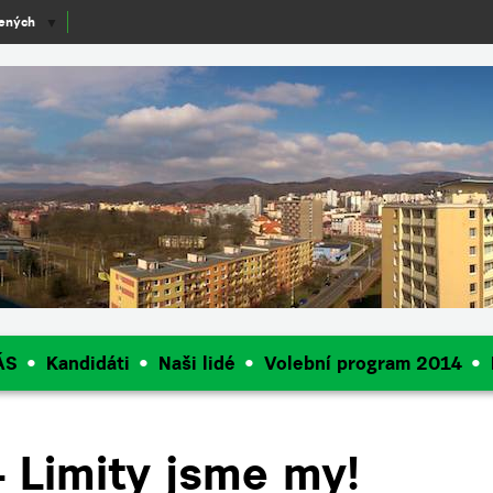
lených
▼
ÁS
Kandidáti
Naši lidé
Volební program 2014
 Limity jsme my!