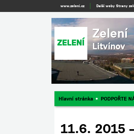
www.zeleni.cz
Další weby Strany ze
Zelení
Litvínov
Hlavní stránka
PODPOŘTE N
11.6. 2015 –