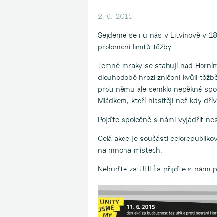
2. 6. 2015
Sejdeme se i u nás v Litvínově v 18:
prolomení limitů těžby.
Temné mraky se stahují nad Horní
dlouhodobě hrozí zničení kvůli těžbě
proti němu ale semklo nepěkné sp
Mládkem, kteří hlasitěji než kdy dřív
Pojďte společně s námi vyjádřit nes
Celá akce je součástí celorepubliko
na mnoha místech.
Nebuďte zatUHLÍ a přijďte s námi p