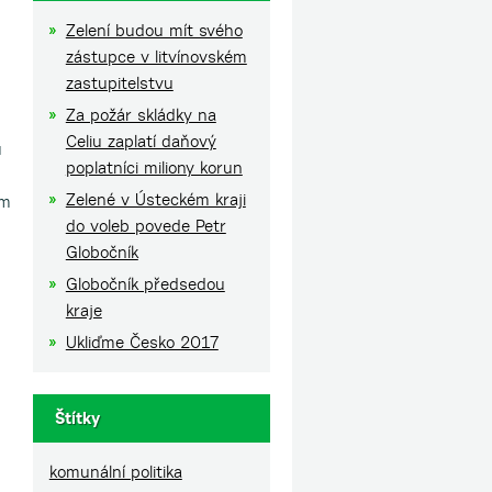
Zelení budou mít svého
zástupce v litvínovském
zastupitelstvu
Za požár skládky na
Celiu zaplatí daňový
u
poplatníci miliony korun
Zelené v Ústeckém kraji
em
do voleb povede Petr
Globočník
Globočník předsedou
kraje
Ukliďme Česko 2017
Štítky
komunální politika